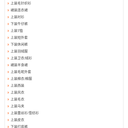
上装毛针织衫
裙装连衣裙
上装衬衫
下装牛仔裤
上装T恤
上装短外套
下装休闲裤
上装羽绒服
上装卫衣/绒衫
裙装半身裙
上装毛呢外套
上装棉衣/棉服
上装西装
上装风衣
上装毛衣
上装马夹
上装蕾丝衫/雪纺衫
上装皮衣
下装打底裤