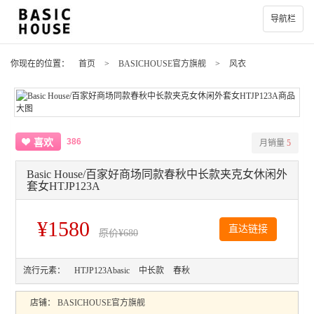
导航栏
你现在的位置：
首页
>
BASICHOUSE官方旗舰
>
风衣
386
喜欢
月销量
5
Basic House/百家好商场同款春秋中长款夹克女休闲外
套女HTJP123A
¥1580
直达链接
原价
¥680
流行元素：
HTJP123Abasic
中长款
春秋
店铺：
BASICHOUSE官方旗舰