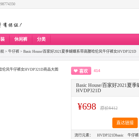
8774350
下装
休闲裤
分类
旗舰
>
牛仔裤
>
Basic House/百家好2021夏季蝴蝶系带高腰哈伦风牛仔裤女HVDP321D
414
喜欢
Basic House/百家好20
HVDP321D
¥698
原价
¥412
直达链接
流行元素：
HVDP321Dbasic
牛仔裤