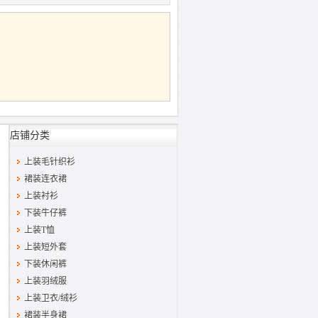
店铺分类
上装毛针织衫
裙装连衣裙
上装衬衫
下装牛仔裤
上装T恤
上装短外套
下装休闲裤
上装羽绒服
上装卫衣/绒衫
裙装半身裙