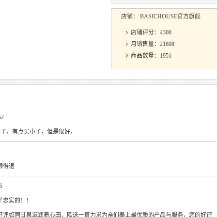
店铺：
BASICHOUSE官方旗舰
店铺评分：4300
月销售量：21808
商品数量：1951
52
顾客了，有点买小了，但是很好，
懒得退
5
件了忠实的！！
好评如同甘泉滋润着心田，欧选一直力求为亲们奉上最优质的产品与服务，您的好评