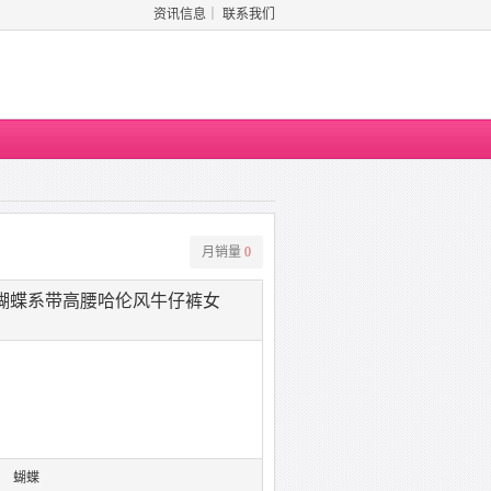
资讯信息
｜
联系我们
月销量
0
21夏季蝴蝶系带高腰哈伦风牛仔裤女
蝴蝶