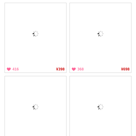
416
¥398
368
¥698