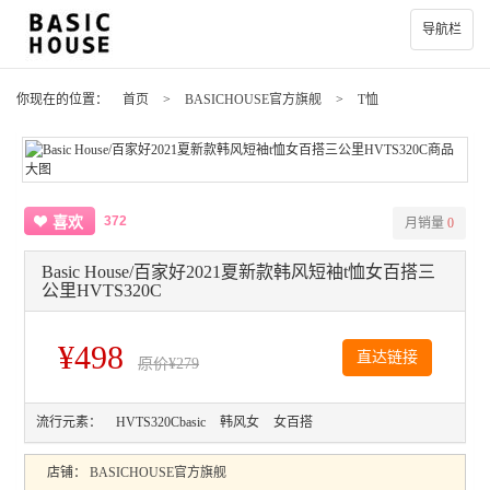
导航栏
你现在的位置：
首页
>
BASICHOUSE官方旗舰
>
T恤
372
喜欢
月销量
0
Basic House/百家好2021夏新款韩风短袖t恤女百搭三
公里HVTS320C
¥498
直达链接
原价
¥279
流行元素：
HVTS320Cbasic
韩风女
女百搭
店铺：
BASICHOUSE官方旗舰