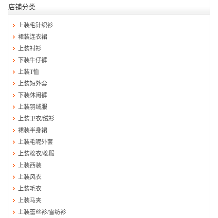
店铺分类
上装毛针织衫
裙装连衣裙
上装衬衫
下装牛仔裤
上装T恤
上装短外套
下装休闲裤
上装羽绒服
上装卫衣/绒衫
裙装半身裙
上装毛呢外套
上装棉衣/棉服
上装西装
上装风衣
上装毛衣
上装马夹
上装蕾丝衫/雪纺衫